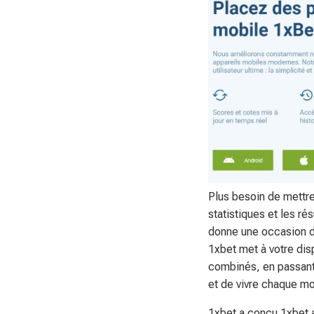
Plus besoin de mettre
statistiques et les r
donne une occasion de
1xbet met à votre dis
combinés, en passant 
et de vivre chaque mo
1xbet a conçu 1xbet a