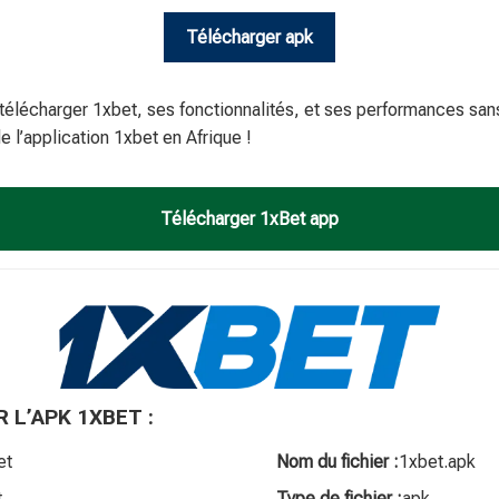
Télécharger apk
lécharger 1xbet, ses fonctionnalités, et ses performances san
 l’application 1xbet en Afrique !
Télécharger 1xBet app
 L’APK 1XBET :
et
Nom du fichier :
1xbet.apk
t
Type de fichier :
apk