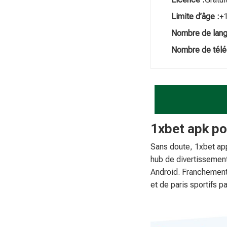
Limite d’âge :
+
Nombre de lang
Nombre de téléc
1xbet apk po
Sans doute, 1xbet app
hub de divertissement
Android. Franchement,
et de paris sportifs p