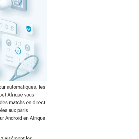
our automatiques, les
bet Afrique vous
 des matchs en direct.
les aux paris
ur Android en Afrique
ez aisément les