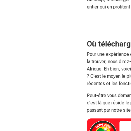
entier qui en profitent
Où télécharg
Pour une expérience 
la trouver, nous direz
Afrique. Eh bien, voic
? C’est le moyen le pl
récentes et les foncti
Peut-être vous deman
c’est là que réside le 
passant par notre sit