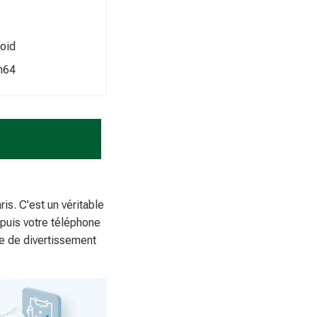
oid
m64
is. C’est un véritable
epuis votre téléphone
de de divertissement