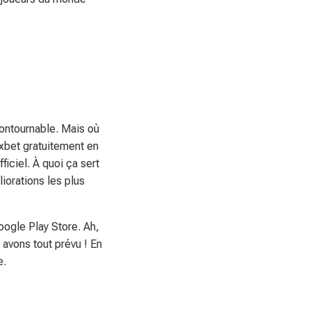
ontournable. Mais où
 1xbet gratuitement en
ficiel. À quoi ça sert
liorations les plus
ogle Play Store. Ah,
s avons tout prévu ! En
e.