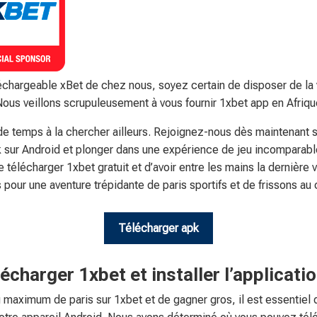
léchargeable xBet de chez nous, soyez certain de disposer de la 
 Nous veillons scrupuleusement à vous fournir 1xbet app en Afriqu
 temps à la chercher ailleurs. Rejoignez-nous dès maintenant su
 sur Android et plonger dans une expérience de jeu incomparable
télécharger 1xbet gratuit et d’avoir entre les mains la dernière v
our une aventure trépidante de paris sportifs et de frissons au c
Télécharger apk
charger 1xbet et installer l’applicati
u maximum de paris sur 1xbet et de gagner gros, il est essentiel 